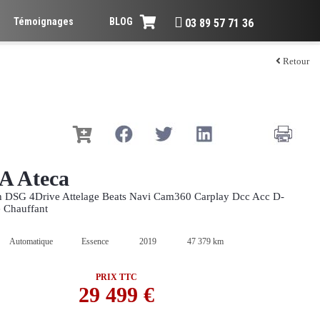
Témoignages
BLOG
03 89 57 71 36
Retour
 Ateca
h DSG 4Drive Attelage Beats Navi Cam360 Carplay Dcc Acc D-
e Chauffant
Automatique
Essence
2019
47 379 km
PRIX TTC
29 499 €