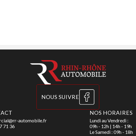
tem Beats Audio
caméra 360°
rt
NOUS SUIVRE
TACT
NOS HORAIRES
cial@rr-automobile.fr
Lundi au Vendredi :
7 71 36
09h - 12h | 14h - 19h
Le Samedi : 09h - 18h