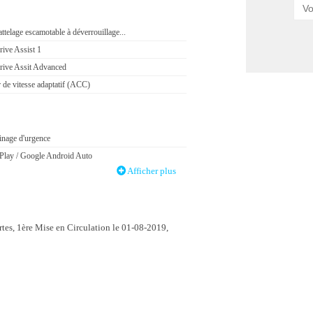
attelage escamotable à déverrouillage...
ive Assist 1
ive Assit Advanced
 de vitesse adaptatif (ACC)
einage d'urgence
Play / Google Android Auto
Afficher plus
r franchissement de ligne
0°
de pluie
ssistée
es, 1ère Mise en Circulation le 01-08-2019,
centralisée
ing automatique
t
LED
de mode de conduite