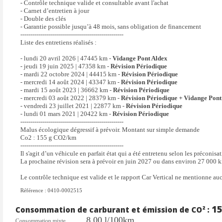
- Contrôle technique valide et consultable avant l'achat
- Carnet d’entretien à jour
sièges chauffants
stop & sta
- Double des clés
verrouillage automatique des portes en roulant
volant mul
- Garantie possible jusqu’à 48 mois, sans obligation de financement
----------------------------------------------------
Accès et démarrage mains-libres
Accoudoir 
Liste des entretiens réalisés :
Aide au stationnement arrière avec caméra de recul
Ciel de pa
- lundi 20 avril 2026
|
47445 km -
Vidange Pont Aldex
Climatisation automatique Climatronic bi-zone avec système
Détecteur 
- jeudi 19 juin 2025
|
47358 km -
Révision Périodique
- mardi 22 octobre 2024
Pure Air
|
44415 km -
Révision Périodique
- mercredi 14 août 2024
|
43347 km -
Révision Périodique
Digital Cockpit : combiné d’instruments digital haute résolution
Eclairage
- mardi 15 août 2023
|
36662 km -
Révision Périodique
- mercredi 03 août 2022
|
28379 km -
Révision Périodique + Vidange Pont
couleur de 10,25"
- vendredi 23 juillet 2021
|
22877 km -
Révision Périodique
Feux arrière LED
Front Assi
- lundi 01 mars 2021
|
20422 km -
Révision Périodique
----------------------------------------------------
Full Link (MirrorLink + Android Auto + Apple CarPlay)
Hayon élec
Malus écologique dégressif à prévoir. Montant sur simple demande
Jantes alliage 19’’ Cupra
Molette Dr
Co2 : 155 g CO2/km
----------------------------------------------------
progressiv
Il s'agit d’un véhicule en parfait état qui a été entretenu selon les préconisa
OFFROAD
La prochaine révision sera à prévoir en juin 2027 ou dans environ 27 000 k
Pack extérieur CUPRA
Palettes d
Le contrôle technique est valide et le rapport Car Vertical ne mentionne auc
Park Assist
Pédalier e
Référence : 0410-0002515
Pommeau de levier de vitesse sport
Projecteu
1
Consommation de carburant et émission de CO² :
Régulateur de vitesse
Régulatio
8.00 l/100km
Consommation mixte
Rétroviseur intérieur électrochrome sans contour
Sellerie 