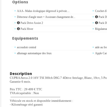
Options
AAA- Malus écologique dégressif à prévoir....
Crochet d'
Détecteur d'angle mort + Assistant changement de...
Pack Dr
Pack Drive Assist 2
Pack Dr
Pack Hiver
Régulateur
Equipements
accoudoir central
aide au fr
allumage automatique des feux
Apple Car
auto-radio commandé au volant
avertisseu
bluetooth
camera 36
contrôle pression des pneus
détecteur 
Description
Digital Cockpit
direction a
CUPRA Ateca 2.0 16V TSI 300ch DSG 7 4Drive Attelage, Blanc, 19cv, 5 Port
Garantie 6 mois.
ESP
fermeture 
Prix TTC : 29 499 € TTC
fixation isofix
frein park
TVA récupérable : Non
GPS couleur - tactile
Lane Assis
----------------------------------------------------
Véhicule en stock et disponible immédiatement :
ordinateur de bord
phares à 
- Kilométrage réel garanti
radar d'aide au stationnement
Sélecteur 