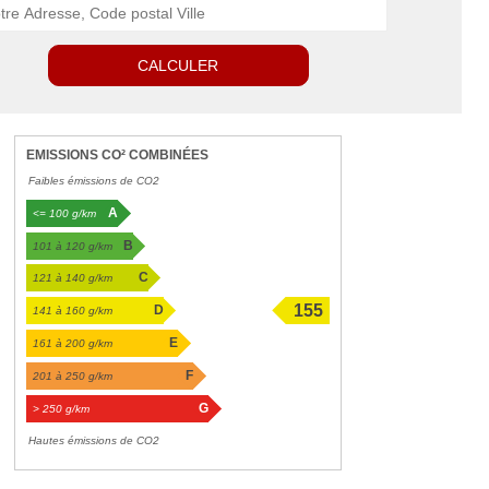
CALCULER
EMISSIONS CO² COMBINÉES
Faibles émissions de CO2
A
<= 100 g/km
B
101 à 120 g/km
C
121 à 140 g/km
155
D
141 à 160 g/km
g/km
E
161 à 200 g/km
F
201 à 250 g/km
G
> 250 g/km
Hautes émissions de CO2