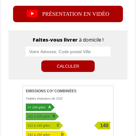
PRÉSENTATION EN VIDÉO
Faites-vous livrer
à domicile !
CALCULER
EMISSIONS CO² COMBINÉES
Faibles émissions de CO2
A
<= 100 g/km
B
101 à 120 g/km
140
C
121 à 140 g/km
g/km
D
141 à 160 g/km