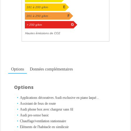
E
161 à 200 g/km
F
201 à 250 g/km
G
> 250 g/km
Hautes émissions de CO2
Options
Données complémentaires
Options
Applications décoratives Audi exclusive en piano laqué...
Assistant de feux de route
Audi phone box avec chargeur sans fil
Audi pre-sense basic
Chauffage/ventilation stationnaire
Eléments de l'habitacle en similicuir