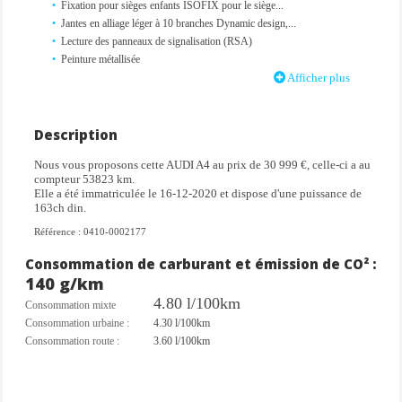
Fixation pour sièges enfants ISOFIX pour le siège...
Jantes en alliage léger à 10 branches Dynamic design,...
Lecture des panneaux de signalisation (RSA)
Peinture métallisée
Selleries en cuir Nappa fin avec estampillage S sur le dossier...
Afficher plus
Sièges avant chauffants
Surpiqûres rouges Audi Sport sur sièges
Description
Equipements
Nous vous proposons cette AUDI A4 au prix de 30 999 €, celle-ci a au
compteur 53823 km.
Elle a été immatriculée le 16-12-2020 et dispose d'une puissance de
ABS
163ch din.
Accoudoir central confort à l'avant avec inclinaison réglable et
coulissant en longueur
Référence : 0410-0002177
aide au freinage d'urgence
Consommation de carburant et émission de CO² :
allumage automatique des feux
140 g/km
auto-radio commandé au volant
Badges S line sur les ailes avant
4.80 l/100km
Consommation mixte
climatisation automatique
Consommation urbaine :
4.30 l/100km
contrôle pression des pneus
Consommation route :
3.60 l/100km
Démarrage sans clé
direction assistée
ESP