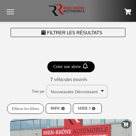
Menu
FILTRER LES RÉSULTATS
Créer une alerte
7
véhicules trouvés
Trier par
Effacer les filtres
BMW
SERIE 3