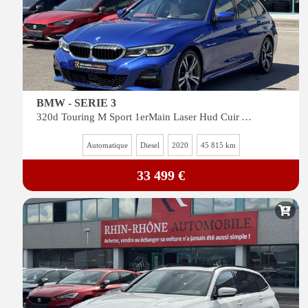
BMW - SERIE 3
320d Touring M Sport 1erMain Laser Hud Cuir Acc Navi Cam CarPlay Siege Chauffant
Automatique
Diesel
2020
45 815 km
33 499 €