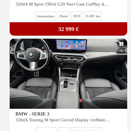
320dA M Sport 190ch G20 Navi Cam CarPlay Acc Siege Chauffant
Automatique
Diesel
2019
55 881 km
32 999 €
BMW - SERIE 3
320dA Touring M Sport Curved Display 1erMain Hud Gps Navi CarPlay Siege Chauffant