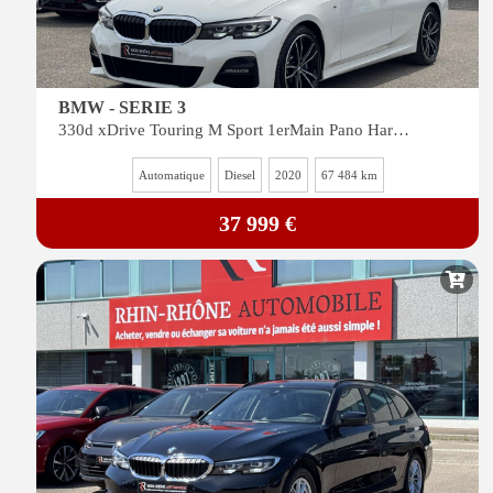
BMW - SERIE 3
330d xDrive Touring M Sport 1erMain Pano Harman Kardon Navi Cam CarPlay Siege chauffant
Automatique
Diesel
2020
67 484 km
37 999 €