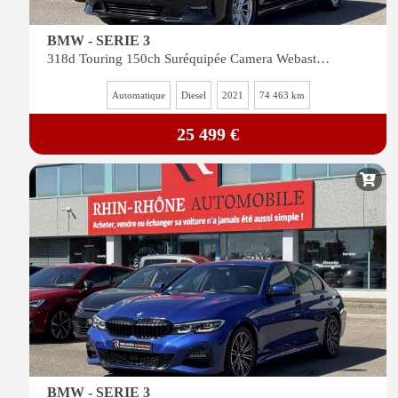
BMW - SERIE 3
318d Touring 150ch Suréquipée Camera Webasto i-Cockpit Siege Sport Gps Display Key
Automatique
Diesel
2021
74 463 km
25 499 €
BMW - SERIE 3