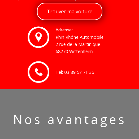
Trouver ma voiture
Adresse:
Rhin Rhône Automobile
2 rue de la Martinique
68270 Wittenheim
Tel: 03 89 57 71 36
Nos avantages