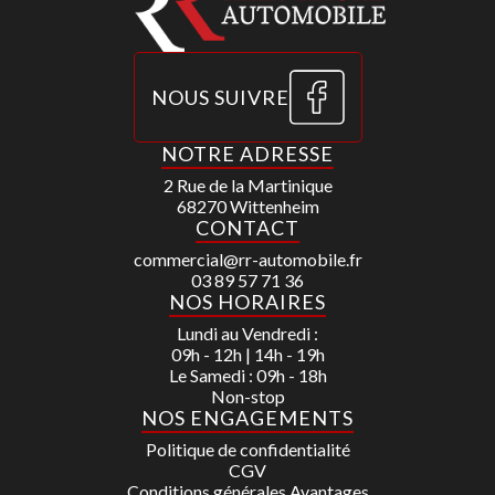
quai j’ai alo
par Cebreail
nous il as s
questions, a
NOUS SUIVRE
nous, nous a
avons donc e
NOTRE ADRESSE
pris notre d
2 Rue de la Martinique
et nous avon
68270 Wittenheim
CONTACT
véhicule dans
recommande 
commercial@rr-automobile.fr
03 89 57 71 36
Cebreail.
NOS HORAIRES
Lundi au Vendredi :
09h - 12h | 14h - 19h
Le Samedi : 09h - 18h
Non-stop
NOS ENGAGEMENTS
Politique de confidentialité
CGV
Conditions générales Avantages